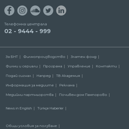
Телефонна централа
02 - 9444 - 999
За БНТ
Филмопроизводство
Златен фонд
Филми и сериали
Програма
Управление
Контакти
Подай сигнал
Напред
ТВ Академия
Информация за медиите
Реклама
Медийни партньорства
Почивен дом Пампорово
News in English
Türkçe Haberler
Общи условия за ползване