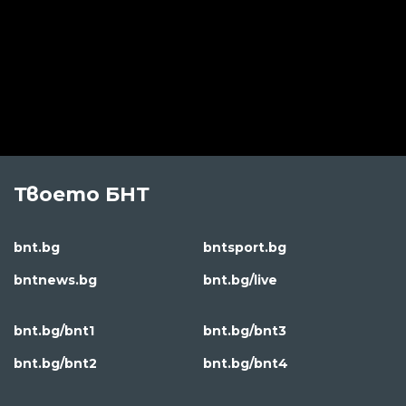
Твоето БНТ
bnt.bg
bntsport.bg
bntnews.bg
bnt.bg/live
bnt.bg/bnt1
bnt.bg/bnt3
bnt.bg/bnt2
bnt.bg/bnt4